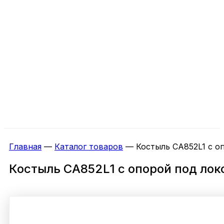
Главная
—
Каталог товаров
—
Костыль CА852L1 с о
Костыль CА852L1 с опорой под лок